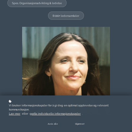
Spes. Organisasjonsutvikling & ledelse
8 000+ ledersamtaler
Vi bruker informasjonskapsler for å gi deg en optimal opplevelse og relevant
kommunikasjon.
Lær mer
eller
godta individuelle informasjonskapsler
.
Avvis alle
Skjønner!