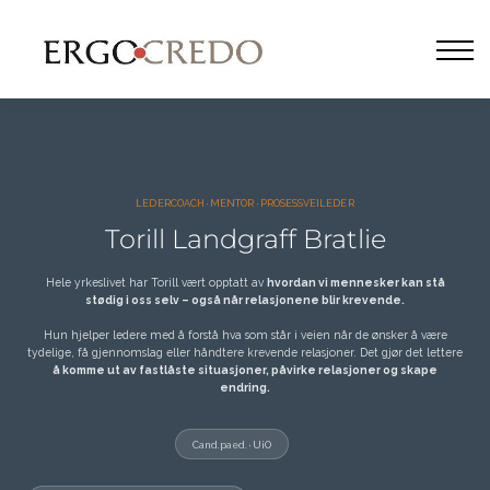
Lederutvikling
Om oss
Kontakt
Logg inn
LEDERCOACH · MENTOR · PROSESSVEILEDER
Torill Landgraff Bratlie
Hele yrkeslivet har Torill vært opptatt av
hvordan vi mennesker kan stå
stødig i oss selv – også når relasjonene blir krevende.
Hun hjelper ledere med å forstå hva som står i veien når de ønsker å være
tydelige, få gjennomslag eller håndtere krevende relasjoner. Det gjør det lettere
å komme ut av fastlåste situasjoner, påvirke relasjoner og skape
endring.
Cand.paed. · UiO